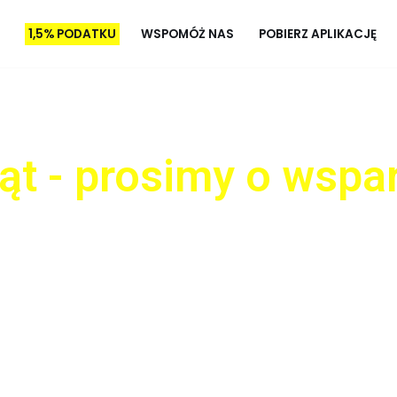
1,5% PODATKU
WSPOMÓŻ NAS
POBIERZ APLIKACJĘ
ąt - prosimy o wspa
która ma na celu ratowanie zdrowia i ży
w przypadku zagrożenia życia, ale ró
o, świadome i wyczulone na krzywdę