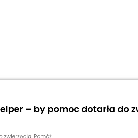
elper – by pomoc dotarła do z
o zwierzęcia. Pomóż