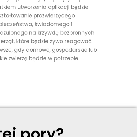
utkiem utworzenia aplikacji będzie
ształtowanie prozwierzęcego
ołeczeństwa, świadomego i
czulonego na krzywdę bezbronnych
ierząt, które będzie żywo reagować
wsze, gdy domowe, gospodarskie lub
ikie zwierzę będzie w potrzebie.
ej pory?