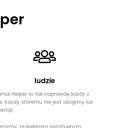
lper
ludzie
imal Helper to tak naprawdę każdy z
s. Każdy, któremu nie jest obojętny los
erząt.
erzymy, że kolejnym pozytywnym