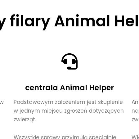
y filary Animal He
centrala Animal Helper
 w
Podstawowym założeniem jest skupienie
An
w jednym miejscu zgłoszeń dotyczących
na
zwierząt.
zwi
Wszystkie sprawy przyjmują specjalnie
Wi