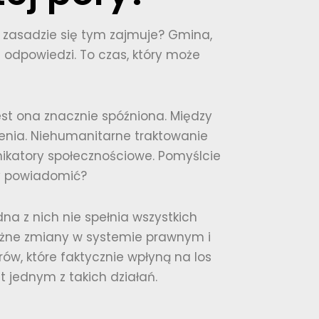
w zasadzie się tym zajmuje? Gmina,
 odpowiedzi. To czas, który może
est ona znacznie spóźniona. Między
zenia. Niehumanitarne traktowanie
nikatory społecznościowe. Pomyślcie
żby powiadomić?
na z nich nie spełnia wszystkich
ważne zmiany w systemie prawnym i
ów, które faktycznie wpłyną na los
t jednym z takich działań.