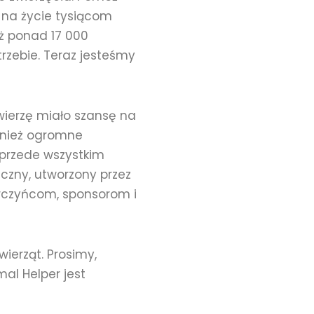
 na życie tysiącom
uż ponad 17 000
rzebie. Teraz jesteśmy
wierzę miało szansę na
ównież ogromne
 przede wszystkim
eczny, utworzony przez
arczyńcom, sponsorom i
ierząt. Prosimy,
mal Helper jest