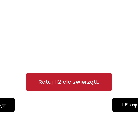
ie przyjmujemy około 1000 zgłoszeń. Śr
elefonicznych. Wszystko to, by pomoc 
 To pierwsze ogniwo w łańcuchu ratunk
one. Dziś apelujemy o Wasze wsparci
w potrzebie.
Ratuj 112 dla zwierząt
cję
Przej