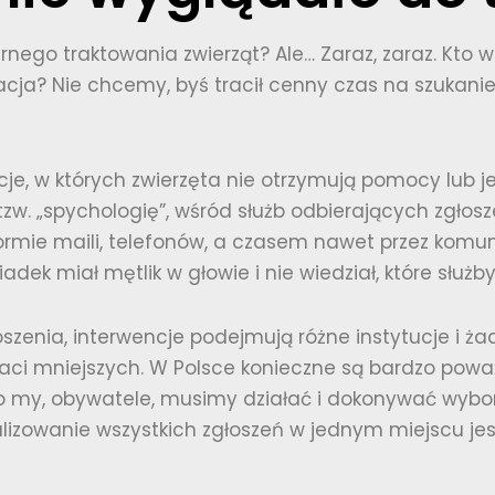
nego traktowania zwierząt? Ale… Zaraz, zaraz. Kto 
acja? Nie chcemy, byś tracił cenny czas na szukanie
je, w których zwierzęta nie otrzymują pomocy lub j
zw. „spychologię”, wśród służb odbierających zgłos
 formie maili, telefonów, a czasem nawet przez komu
iadek miał mętlik w głowie i nie wiedział, które słu
szenia, interwencje podejmują różne instytucje i żad
raci mniejszych. W Polsce konieczne są bardzo po
to my, obywatele, musimy działać i dokonywać wybor
alizowanie wszystkich zgłoszeń w jednym miejscu jes