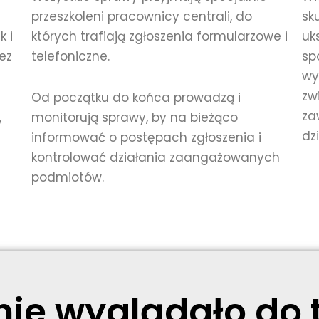
przeszkoleni pracownicy centrali, do
sk
k i
których trafiają zgłoszenia formularzowe i
uk
bez
telefoniczne.
sp
wy
zw
Od początku do końca prowadzą i
za
,
monitorują sprawy, by na bieżąco
dz
informować o postępach zgłoszenia i
kontrolować działania zaangażowanych
podmiotów.
e wyglądało do t