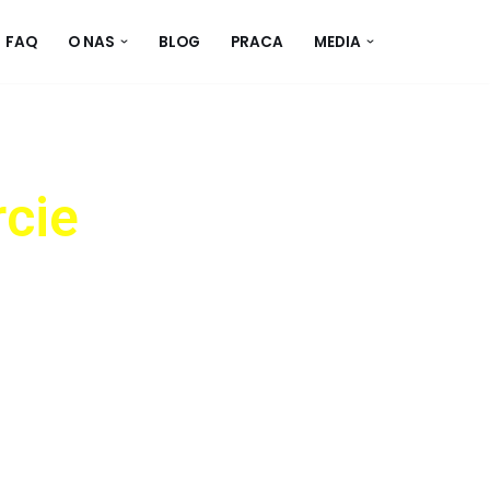
FAQ
O NAS
BLOG
PRACA
MEDIA
rcie
cia zwierząt. Nie tylko
wnież pomaga zbudować
 wobec bezbronnych