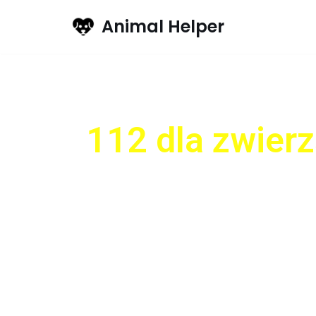
Animal Helper
Przejdź
do
treści
112 dla zwierz
Animal Helper to aplikacja, 
skraca czas reakcji służb 
prozwierzęce społeczeństw
czworonogów.