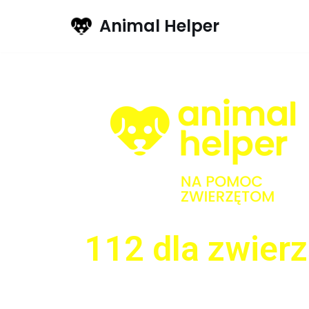
Animal Helper
Przejdź
do
treści
112 dla zwierz
Animal Helper to aplikacja, 