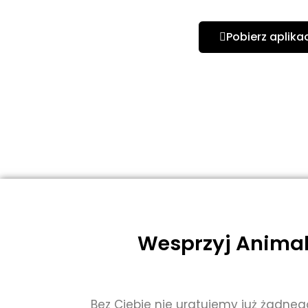
Pobierz aplika
Wesprzyj Animal 
Bez Ciebie nie uratujemy już żadneg