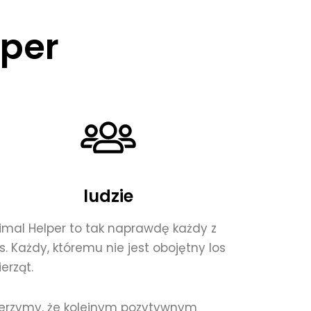
lper
ludzie
imal Helper to tak naprawdę każdy z
s. Każdy, któremu nie jest obojętny los
erząt.
erzymy, że kolejnym pozytywnym