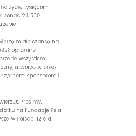
 na życie tysiącom
uż ponad 24 500
rzebie.
wierzę miało szansę na
ównież ogromne
 przede wszystkim
eczny, utworzony przez
arczyńcom, sponsorom i
ierząt. Prosimy,
podatku na Fundację Psia
sze w Polsce 112 dla