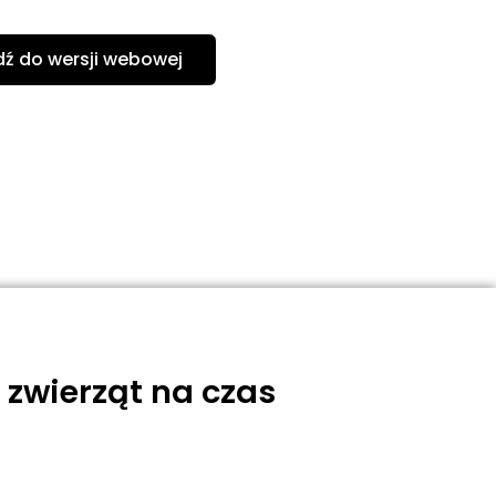
dź do wersji webowej
 zwierząt na czas