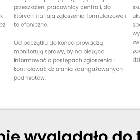
przeszkoleni pracownicy centrali, do
sk
k i
których trafiają zgłoszenia formularzowe i
uk
bez
telefoniczne.
sp
wy
zw
Od początku do końca prowadzą i
za
,
monitorują sprawy, by na bieżąco
dz
informować o postępach zgłoszenia i
kontrolować działania zaangażowanych
podmiotów.
e wyglądało do t