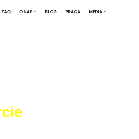
FAQ
O NAS
BLOG
PRACA
MEDIA
rcie
cia zwierząt. Nie tylko