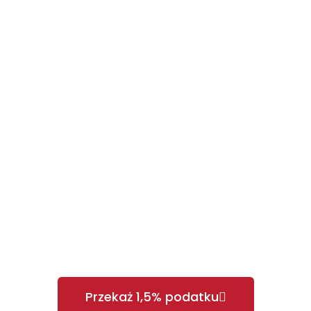
w przypadku zagrożenia życia, ale ró
o, świadome i wyczulone na krzywdę
ie przyjmujemy około 1000 zgłoszeń. Śr
elefonicznych. Wszystko to, by pomoc 
 To pierwsze ogniwo w łańcuchu ratunk
iesiąca jest ogromnym wyzwaniem fin
li nadal działać i ratować zwierzęta 
Przekaż 1,5% podatku