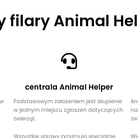
y filary Animal He
centrala Animal Helper
 w
Podstawowym założeniem jest skupienie
An
w jednym miejscu zgłoszeń dotyczących
na
zwierząt.
zwi
Wszystkie sprawy przyjmują specjalnie
Wi