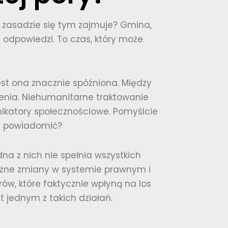
w zasadzie się tym zajmuje? Gmina,
 odpowiedzi. To czas, który może
est ona znacznie spóźniona. Między
zenia. Niehumanitarne traktowanie
nikatory społecznościowe. Pomyślcie
żby powiadomić?
na z nich nie spełnia wszystkich
ważne zmiany w systemie prawnym i
ów, które faktycznie wpłyną na los
t jednym z takich działań.