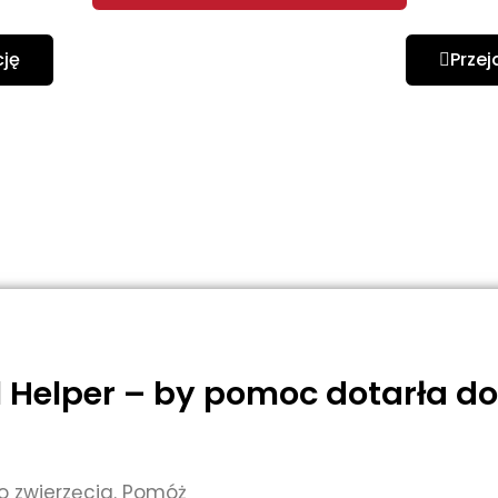
cję
Przej
Helper – by pomoc dotarła do
o zwierzęcia. Pomóż