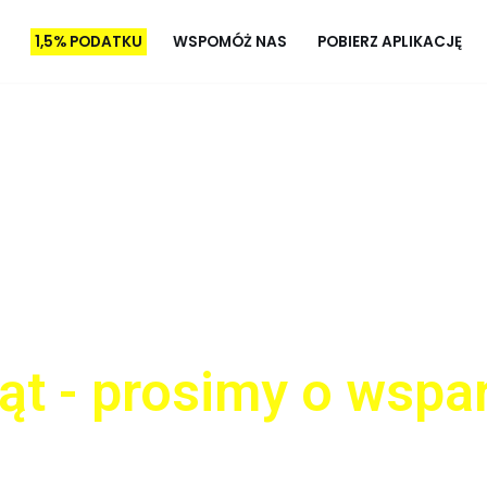
1,5% PODATKU
WSPOMÓŻ NAS
POBIERZ APLIKACJĘ
ąt - prosimy o wspa
która ma na celu ratowanie zdrowia i ży