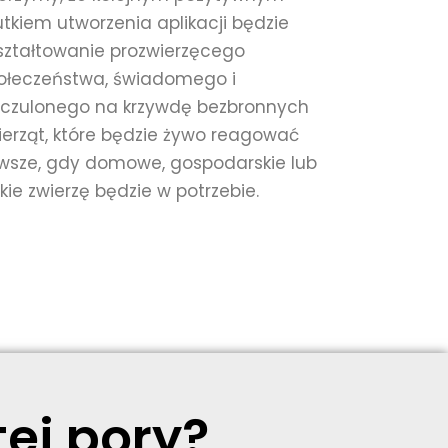
utkiem utworzenia aplikacji będzie
ształtowanie prozwierzęcego
ołeczeństwa, świadomego i
czulonego na krzywdę bezbronnych
ierząt, które będzie żywo reagować
wsze, gdy domowe, gospodarskie lub
ikie zwierzę będzie w potrzebie.
ej pory?